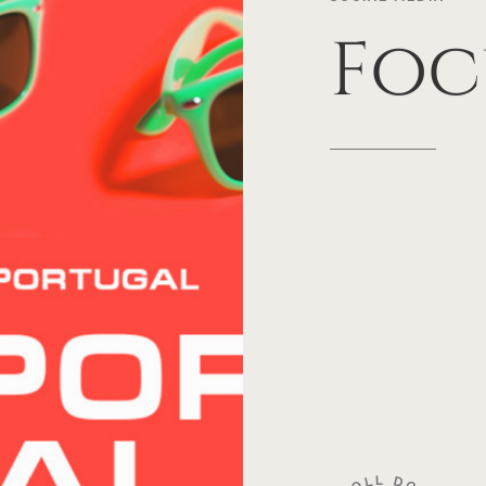
Foc
L
L
D
O